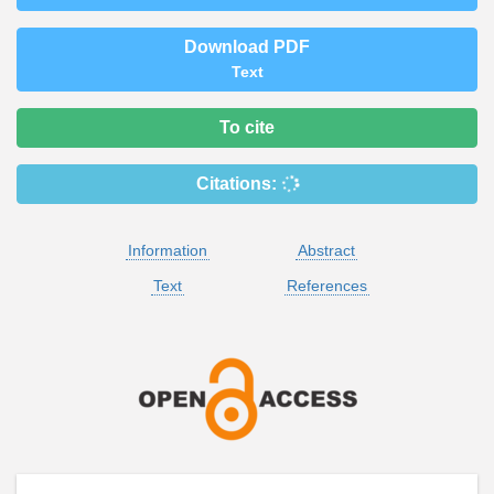
Download PDF
Text
To cite
Citations:
Information
Abstract
Text
References