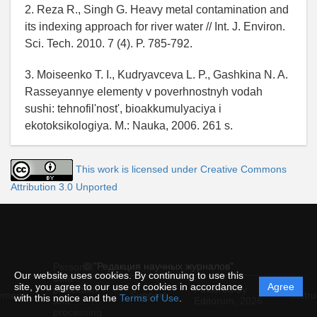
2. Reza R., Singh G. Heavy metal contamination and
its indexing approach for river water // Int. J. Environ.
Sci. Tech. 2010. 7 (4). P. 785-792.
3. Moiseenko T. I., Kudryavceva L. P., Gashkina N. A.
Rasseyannye elementy v poverhnostnyh vodah
sushi: tehnofil'nost', bioakkumulyaciya i
ekotoksikologiya. M.: Nauka, 2006. 261 s.
This work is licensed under Creative Commons
Attribution 3.0 Unported
© "Редакция научных журналов"
Personal
Our website uses cookies. By continuing to use this
data
site, you agree to our use of cookies in accordance
Agree
protection
Powered by
ement
Support
Instru
with this notice and the
Terms of Use
.
and
Editorum,
2026
processing