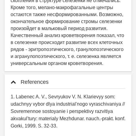
References
1. Labenec A. V., Sevryukov V. N. Klarievyy som:
udachnyy vybor dlya industrial'nogo vyraschivaniya //
Sovremennoe sostoyanie i perspektivy razvitiya
akvakul'tury: materialy Mezhdunar. nauch.-prakt. konf.
Gorki, 1999. S. 32-33.