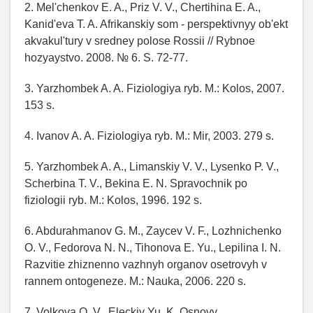
2. Mel'chenkov E. A., Priz V. V., Chertihina E. A.,
Kanid'eva T. A. Afrikanskiy som - perspektivnyy ob'ekt
akvakul'tury v sredney polose Rossii // Rybnoe
hozyaystvo. 2008. № 6. S. 72-77.
3. Yarzhombek A. A. Fiziologiya ryb. M.: Kolos, 2007.
153 s.
4. Ivanov A. A. Fiziologiya ryb. M.: Mir, 2003. 279 s.
5. Yarzhombek A. A., Limanskiy V. V., Lysenko P. V.,
Scherbina T. V., Bekina E. N. Spravochnik po
fiziologii ryb. M.: Kolos, 1996. 192 s.
6. Abdurahmanov G. M., Zaycev V. F., Lozhnichenko
O. V., Fedorova N. N., Tihonova E. Yu., Lepilina I. N.
Razvitie zhiznenno vazhnyh organov osetrovyh v
rannem ontogeneze. M.: Nauka, 2006. 220 s.
7. Volkova O. V., Eleckiy Yu. K. Osnovy