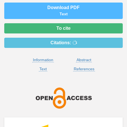
Download PDF
Text
To cite
Citations:
Information
Abstract
Text
References