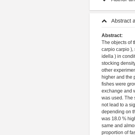
Abstract 
Abstract:
The objects of 
carpio carpio )
idella ) in cond
stocking densit
other experiment
higher and the 
fishes were gro
exchange and wa
was used. The s
not lead to a si
depending on th
was 18.0 % high
same and almost
proportion of fa