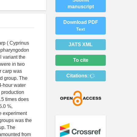
manuscript
Download PDF
Text
arp ( Cyprinus
JATS XML
enopharyngodon
l variant the
To cite
 were in two
er carp was
Citations:
nd group. The
4-hour water
c production
1.5 times does
 5.0 %,
he experiment
 groups was the
up. The
n amounted from