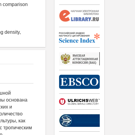
 in comparison
ng density,
 0,91 0,072 2 465 2,58 0,94 0,074 3 471 2,62 0,90 0,071 Зеркальный карп 1 424 2,36 0,93 0,072 2 422 2,34 0,94 0,073 3 453 2,52 0,92 0,072 Белый амур 1 680 3,78 0,99 0,092 2 637 3,54 0,96 0,086 3 703 3,91 0,94 0,086 Белый толстолобик 1 640 3,56 0,99 0,090 2 639 3,55 0,98 0,089 3 650 3,61 0,96 0,086 Так как посадочный материал по вариантам опыта различался по массе, то наиболее объективным показателем скорости роста в таких условиях является коэффициент массонакопления, не зависящий от массы сравниваемых рыб. Расчеты показали, что скорость роста рыбы сильно зависела от вида, но практически не завис