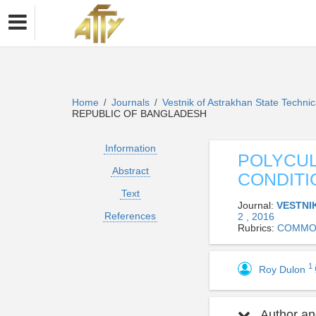
Home
Journals
Vestnik of Astrakhan State Technica
/
/
REPUBLIC OF BANGLADESH
Information
POLYCUL
Abstract
CONDITI
Text
Journal:
VESTNI
References
2 , 2016
Rubrics:
COMMOD
1
Roy Dulon
Author and