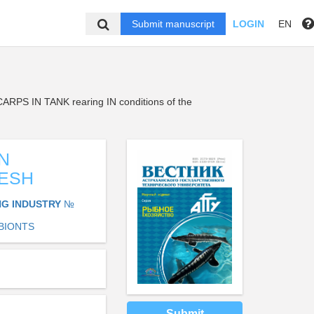
Submit manuscript
LOGIN
EN
S IN TANK rearing IN conditions of the
N
DESH
ING INDUSTRY
№
BIONTS
Submit