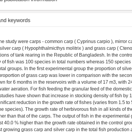
and keywords
the study were carps - common carp ( Cyprinus carpio ), mirror c
, silver carp ( Hypophthalmicthys molitrix ) and grass carp ( Ct
itions of tank rearing in the Republic of Bangladesh. In the contro
y of fish was 100 species in total numbers whereas 150 species
al groups. In the first experimental group the proportion of silv
proportion of grass carp was lower in comparison with the seco
wn for 6 months in the reservoirs with a volume of 17 m3, with 2
ter aeration. For fish feeding the granular feed of the domesti
tudies have shown that increase in stocking density of fish by 
gnificant reduction in the growth rate of fishes (varies from 1.5 to
e species). The growth rate of herbivorous fish in all kinds of t
er than that of the carps. The output of fish in the experimental
 40.0 % higher than the growth rate obtained in the control gro
st growing grass carp and silver carp in the total fish productio