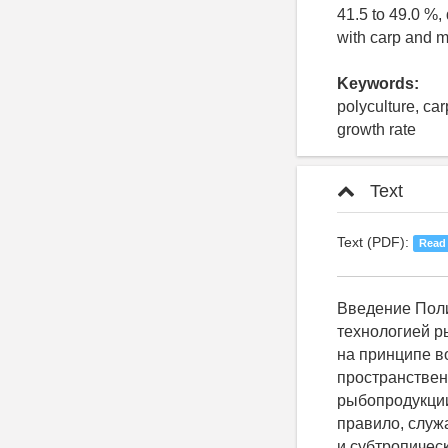
41.5 to 49.0 %, 
with carp and mi
Keywords:
polyculture, car
growth rate
Text
Text (PDF):
Read
Введение Поликультура является распространенной и экономически успешной технологией рыбоводства во многих странах мира. Концепция поликультуры основана на принципе возможно более полного использования различных трофических и пространственных ниш водоема для того, чтобы получать максимальное количество рыбопродукции с единицы водной площади. Основой современной поликультуры, как правило, служат рыбы из семейства карповые [1, 2], в том числе и в зонах с тропическим и субтропическим климатом [3]. Выращивание карповых рыб в Азии быстро прогрессирует. В течение двух последних десятилетий темпы увеличения производства составляют в среднем 12 % в год [4]. Карповые рыбы обеспечивают производство более 70 % объема аквакультуры не только в странах Азии, но и в мире, и рассматриваются в качестве основного источника получения рыбного белка [5]. В связи с постоянно растущим мировым спросом на рыбу повсеместно разрабатываются методы интенсификации аквакультуры, позволяющие увеличить нынешний уровень производства [6]. Хорошей альтернативой традиционному прудовому рыбоводству является выращивание рыбы в бассейнах, особенно в случае отсутствия нужных количеств воды и земельных площадей, необходимых для строительства рыбоводных прудов. Различные виды карповых (сазан, карп, белый толстолобик и белый амур) хорошо растут при использовании интенсивных технологий аквакультуры. Интенсивное выращивание рыбы в бассейнах обеспечивает ряд преимуществ по сравнению с традиционными технологиями. Бассейновое рыбоводство позволяет человеку контролировать параметры водной среды: температуру, концентрацию растворенного кислорода и углекислоты, величину рН, щелочность и т. д. Бассейны обеспечивают однородность среды и возможность регулирования скорости течения в соответствии с физиологическими потребностями культивируемых объектов. Однако бассейновое выращивани