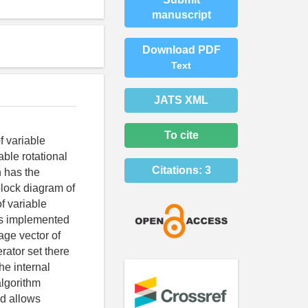
manuscript
Download PDF
Text
JATS XML
To cite
f variable
able rotational
Citations:
3
h has the
block diagram of
f variable
 is implemented
age vector of
rator set there
he internal
lgorithm
nd allows