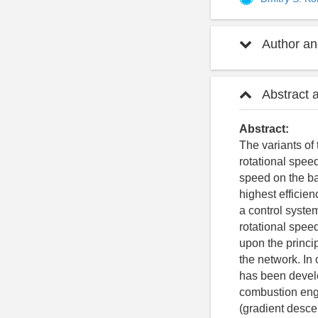
Author and
Abstract 
Abstract:
The variants of
rotational speed
speed on the bas
highest efficie
a control system
rotational speed
upon the princip
the network. In 
has been develo
combustion eng
(gradient desce