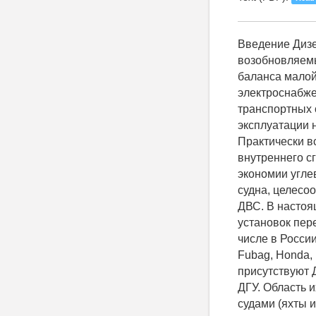
Введение Дизель-генераторные установки (ДГУ) наряду с мини-ТЭЦ и нетрадиционными возобновляемыми источниками электроэнергии составляют основу энергетического баланса малой энергетики России. Они являются основным средством электроснабжения удалённых районов нашей страны, а также автономных транспортных объектов, в том числе судов морского и речного флота. В России в эксплуатации находится около 50 тыс. ДГУ суммарной мощностью более 20 млн кВт. Практически все ДГУ работают с постоянной частотой вращения вала двигателя внутреннего сгорания (ДВС) независимо от величины мощности нагрузки. С целью экономии углеводородного топлива, то есть повышения автономного срока плавания судна, целесообразно при пониженных долевых нагрузках уменьшать частоту вращения ДВС. В настоящее время работы по исследованию и созданию дизель-генераторных установок переменной частоты вращения (ДГПЧВ) проводятся во многих странах, в том числе в России. Среди зарубежных фирм-изготовителей ДГПЧВ отметим следующие: Fubag, Honda, Hyundai, Kypor, ABB. На зарубежном и российском рынках уже присутствуют ДГПЧВ, которые по техническому исполнению являются инверторными ДГУ. Область их применения на флоте сегодня ограничена, в основном, маломерными судами (яхты и т. п.). Как правило, ДГПЧВ имеют две фиксированные частоты вращения: номинальную и пониженную, которая поддерживается при долевых нагрузках на генератор и обеспечивает энергоэффективный режим потребления топлива. Дизель-генераторные установки переменной частоты вращения бестрансформаторного типа Для дальнейшего повышения энергоэффективности ДГПЧВ мы предлагаем использовать плавное регулирование частоты вращени