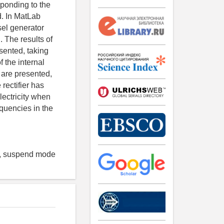
sponding to the
d. In MatLab
sel generator
. The results of
sented, taking
f the internal
 are presented,
rectifier has
lectricity when
equencies in the
ier, suspend mode