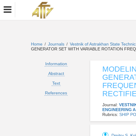
Home
Journals
Vestnik of Astrakhan State Technic
/
/
GENERATOR SET WITH VARIABLE ROTATION FREQ
Information
MODELIN
Abstract
GENERAT
Text
FREQUEN
RECTIFI
References
Journal:
VESTNI
ENGINEERING 
Rubrics:
SHIP P
Dmitry S. K