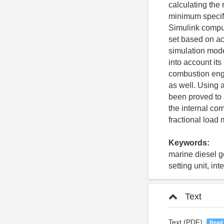
calculating the
minimum specifi
Simulink comput
set based on ac
simulation mode
into account its
combustion engi
as well. Using 
been proved to 
the internal com
fractional load
Keywords:
marine diesel ge
setting unit, in
Text
Text (PDF):
Read