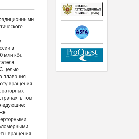
и фазных и координатных преобразований (рис. 6). Рис. 6. Векторные диаграммы тока и напряжения АВН Устройство синхронизации вычисляет фазу напряжения СГ. В блоке преобразований Парка-Горева вычисляются активная и реактивная составляющие тока СГ. Таким образом, достигается возможность регулирования значения активной и реактивной мощности СГ. Для функционирования алгоритма регулирования фазы тока генератора необходимо в структуру управления АВН ввести компенсационные связи [7]. Система управления АВН построена по принципу подчинённого регулирования. Поддержание требуемого уровня напряжения в звене постоянного тока обеспечивает контур регулирования напряжения АВН. Управляемый с помощью векторной ШИМ автономный инвертор напряжения АИН инвертирует постоянное напряжение, которое далее через синус-фильтр подаётся на нагрузку. Структурные схемы контуров автоматического регулирования АВН представлены на рис. 7 и 8. Рис. 7. Структурная схема контура тока АВН Рис. 8. Структурная схема контура напряжения АВН Данные схемы построены на базе уравнений непрерывной модели компенсированного АВН [8]. Настройка ПИ-регуляторов АВН выполнена на симметричный оптимум. Значения рассчитанных коэффициентов корректировались с помощью возможностей автоматической настройки блоков PID controller в расширении Simulink Control Design Toolbox. Моделирование переходных процессов дизель-генераторных установок переменной частоты вращения на базе активного выпрямителя напряжения На основе структурной схемы (см. рис. 2) в компьютерной среде MATLAB разработана математическая имитационная модель ДГПЧВ на базе АВН. Частота коммутации силов