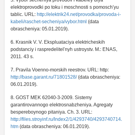
elektroprovodki po toku i moschnosti s pomosch'yu
tablic. URL:
http://elektrik24.net/provodka/provoda-i-
kabeli/raschet-secheniya/vybor.html
(data
obrascheniya: 05.01.2019).
6. Krasnik V. V. Ekspluataciya elektricheskih
podstanciy i raspredelitel'nyh ustroystv. M.: ENAS,
2011. 43 s.
7. Pravila Voenno-morskih reestrov. URL: http:
http://base.garant.ru/71801528/
(data obrascheniya:
06.01.2019).
8. GOST MEK 62040-3-2009. Sistemy
garantirovannogo elektrosnabzheniya. Agregaty
bespereboynogo pitaniya. Ch. 3. URL:
http://files.stroyinf.ru/Index2/1/4293740/4293740714.
htm
(data obrascheniya: 06.01.2019).