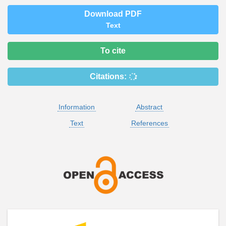
Download PDF
Text
To cite
Citations:
Information
Abstract
Text
References