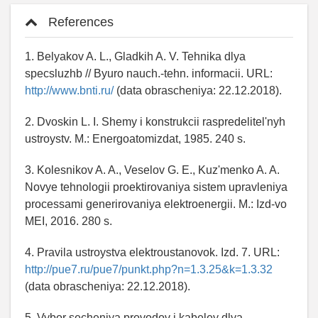
References
1. Belyakov A. L., Gladkih A. V. Tehnika dlya
specsluzhb // Byuro nauch.-tehn. informacii. URL:
http://www.bnti.ru/
(data obrascheniya: 22.12.2018).
2. Dvoskin L. I. Shemy i konstrukcii raspredelitel'nyh
ustroystv. M.: Energoatomizdat, 1985. 240 s.
3. Kolesnikov A. A., Veselov G. E., Kuz'menko A. A.
Novye tehnologii proektirovaniya sistem upravleniya
processami generirovaniya elektroenergii. M.: Izd-vo
MEI, 2016. 280 s.
4. Pravila ustroystva elektroustanovok. Izd. 7. URL:
http://pue7.ru/pue7/punkt.php?n=1.3.25&k=1.3.32
(data obrascheniya: 22.12.2018).
5. Vybor secheniya provodov i kabeley dlya