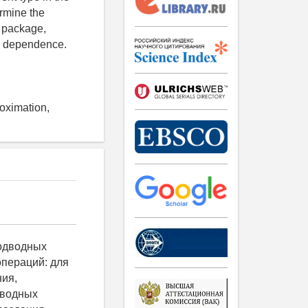
ermine the
k package,
ic dependence.
oximation,
ешив несложное уравнение (2) относительно I0 при t = T, можно получить С учётом напряжения на катушке индуктивности можно записать следующее выражение для передаваемой мощности за период: (3) В качестве практической реализации рассмотрим модель преобразователя постоянного напряжения, выполненного в пакете Simulink. Имитационная модель представлена на рис. 5, напряжение на индукторе, ток через трансформатор и напряжение на нагрузке - на рис. 6. Рис. 5. Модель преобразователя постоянного тока, выполненного в пакете Simulink Рис. 6. Результаты моделирования двунаправленного преобразователя постоянного напряжения: а - напряжение на индукторе; б - напряжение на нагрузке; в - ток нагрузки Таким образом, осциллограммы тока, приведённые на рис. 6, полностью совпадают с проводимыми теоретическими расчётами, соответствующими формуле (3). Заключение В результате анализа силового преобразователя постоянного напряжения для автономного подводного аппарата постоянного напряжения были найдены мощности, передаваемые от источника к нагрузке за период. Определено, что для передачи м