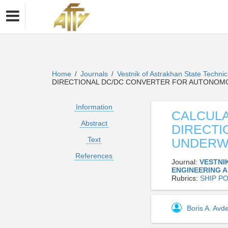
Home
Journals
Vestnik of Astrakhan State Technic
/
/
DIRECTIONAL DC/DC CONVERTER FOR AUTONOM
Information
CALCULA
Abstract
DIRECTI
Text
UNDERW
References
Journal:
VESTNI
ENGINEERING 
Rubrics:
SHIP P
Boris A. Av