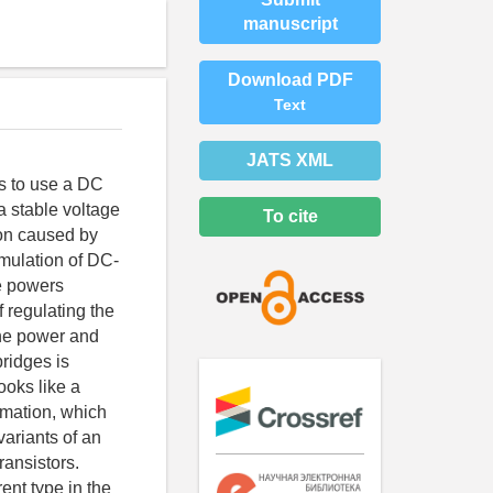
manuscript
Download PDF
Text
JATS XML
is to use a DC
a stable voltage
To cite
ion caused by
imulation of DC-
e powers
 regulating the
the power and
bridges is
ooks like a
imation, which
variants of an
ransistors.
ent type in the