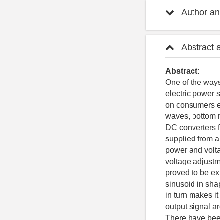
Author and
Abstract 
Abstract:
One of the ways
electric power s
on consumers ev
waves, bottom re
DC converters 
supplied from a
power and volta
voltage adjustm
proved to be exp
sinusoid in sha
in turn makes it
output signal a
There have been