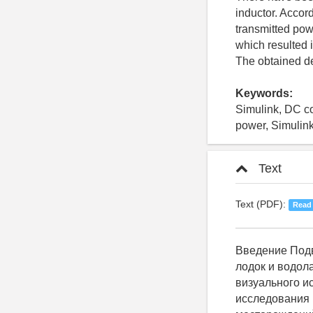
inductor. Accord
transmitted pow
which resulted 
The obtained de
Keywords:
Simulink, DC co
power, Simulin
Text
Text (PDF):
Read
Введение Подводные аппараты могут применяться на недоступной для подводных лодок и водолазов глубине и предназначены для выполнения различных операций: для визуального исследования линий подводных коммуникаций, патрулирования, исследования морского дна, контроля биоресурсной базы, разработки подводных месторождений полезных ископаемых, сейсморазведки и т. д. В процессе создания данных аппаратов одним из самых сложных достижений является обеспечение необходимой автономности при сохранении малых массогабаритных показателей и экономических затрат на изготовление и работу. Необходимо учитывать, что для внедрения любого технологического решения необходим предыдущий анализ производительности системы, который приведёт к успешному применению и гарантированной экономии [1]. В процессе передачи и преобразования электроэнергии из аккумуляторных батарей к движителю происходит большое количество преобразований электроэнергии, что приводит к потерям. В условиях автономности аппарата, при невозможности поступления питания извне, остро ставится вопрос, касающийся целесообразной трансформации электроэнергии. В качестве одного из путей решения предлагается использование судовой сети, работающей на постоянном токе, которая обладает преимуществами перед сетью переменного тока [2]. Стабильного напряжения на потребителях даже при значительных изменениях частоты вращения гребного винта, вызванных волнением, рельефом дна, течением, ветрами, сменой курса и т. д., можно добиться с помощью импульсного регулирования [3, 4]. В системе «аккумуляторные батареи - потребитель» преобразователь постоянного напряжения имеет важное значение для улучшения переходных характеристик системы и обеспечения оптимального выравнивания нагрузки. Целью данного исследования являет