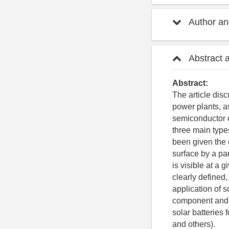
Author and
Abstract 
Abstract:
The article disc
power plants, as
semiconductor 
three main type
been given the c
surface by a par
is visible at a 
clearly defined,
application of s
component and t
solar batteries 
and others).