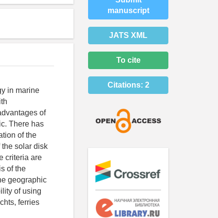
manuscript
JATS XML
To cite
Citations:
2
gy in marine
ith
advantages of
ic. There has
ation of the
 the solar disk
e criteria are
s of the
 the geographic
lity of using
hts, ferries