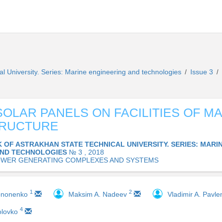
al University. Series: Marine engineering and technologies
Issue 3
/
/
SOLAR PANELS ON FACILITIES OF M
TRUCTURE
K OF ASTRAKHAN STATE TECHNICAL UNIVERSITY. SERIES: MARI
AND TECHNOLOGIES
№ 3 , 2018
OWER GENERATING COMPLEXES AND SYSTEMS
1
2
Kononenko
Maksim A. Nadeev
Vladimir A. Pavl
4
olovko