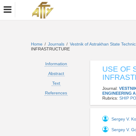
Home
Journals
Vestnik of Astrakhan State Technic
/
/
INFRASTRUCTURE
Information
USE OF 
Abstract
INFRAS
Text
Journal:
VESTNI
References
ENGINEERING 
Rubrics:
SHIP P
Sergey V. 
Sergey V. G