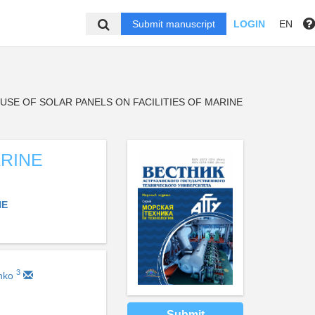
Submit manuscript
LOGIN
EN
USE OF SOLAR PANELS ON FACILITIES OF MARINE
ARINE
NE
3
enko
Submit