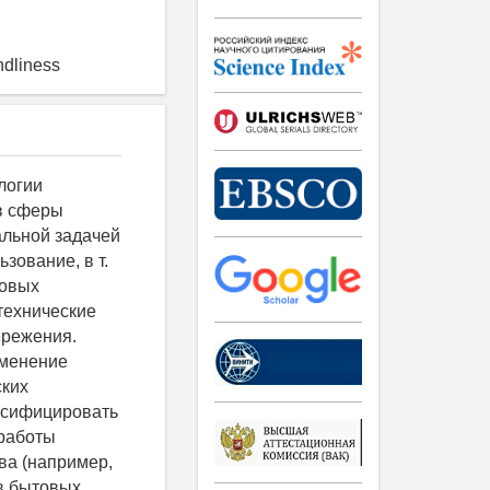
ndliness
ка, что пожалуй, самой успешной коммерческой идеей является использование солнечных энергетических установок в качестве основного источника питания, в т. ч. для пассажирских паромов. Мировым лидером в области производства солнечных паромов является австралийская компания «Ocius Technology», которая построила солнечный паром, рассчитанный на 186 пассажиров. Среди проектов солнечных паромов стоит отметить индийское пассажирское судно на 75 чел. Паром длиной 20 м имеет 7 м в ширину и развивает максимальную крейсерскую скорость в 7,5 уз (14 км/ч) в течение 5 или 6 ч в день. Также компания «Alusin Solar» (Испания) строит пассажирский паром «Texels