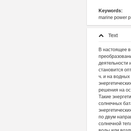
Keywords:
marine power pl
Text
В настоящее время основной проблемой в активно развивающейся технологии преобразования солнечной энергии является её экономичное внедрение в сферы деятельности и на разные объекты, в т. ч. и на морские суда. Поэтому актуальной задачей становится оптимальный сбор солнечной энергии, максимальное её использование, в т. ч. и на водных объектах, возникает необходимость в разработке новых судовых энергетических установок, использующих современные (инновационные) технические решения на основе обеспечения экологичности, безопасности и энергосбережения. Такие энергетические установки будут иметь успех на мировой арене. Применение солнечных батарей как альтернативного источника энергии в составе морских энергетических установок Преобразование солнечной энергии можно классифицировать по двум направлениям: световая и тепловая энергии. В основе принципа работы солнечной тепловой энергии лежит использование её для нагрева вещества (например, воды или воздуха) через тепловые коллекторы (используется в основном в бытовых целях). А в основе фотоэлектрической (световой) энергии лежит преобразование энергии света непосредственно в электрический ток. Это позволяет выполнить только определённая микросхема, аккумулирующая энергию как батарея, которая в свою очередь будет являться не только альтернативным источником энергии, но и заменять привычный для всех парус. Например, абсолютно новый способ передвижения по воде был изобретён австралийской компанией «Solar Sailor», занимающейся продвижением солнечных технологий во многих сферах деятельности. Компания считает, что их «первенец» гибридной энергетической установки найдёт широкое применение на любых транспортных средствах. Solar Sailor разработала и запатентовала «солнечный парус», который представляет собой парус с полупроводниковыми элементами вместо тканевых полотен. «Крыло» солнечной