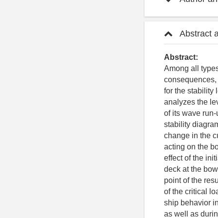
Abstract 
Abstract:
Among all types 
consequences, b
for the stabilit
analyzes the le
of its wave run-
stability diagra
change in the c
acting on the b
effect of the in
deck at the bow
point of the res
of the critical 
ship behavior in
as well as duri