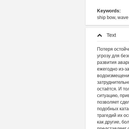
Keywords:
ship bow, wave r
Text
Потеря остойчивости судна, приводящая к опрокидыванию, представляет серьезную угрозу для безопасности мореплавания, поскольку нередко вследствие быстрого развития аварийной ситуации гибнет экипаж [1-3]. По данным аварийной статистики ежегодно из-за потери остойчивости гибнут десятки судов различных размеров и водоизмещений. Установить причины развития подобных аварий весьма затруднительно, т. к. ни свидетелей этих аварий, ни самих объектов, как правило, не остаётся. И только в отдельных случаях представляется возможным достоверно оценить ситуацию, приведшую к развитию аварии. Всесторонний анализ подобных аварий позволяет сделать правильные выводы, разработать меры, которые помогут избежать подобных катастроф в дальнейшем. Однако при расследовании большинства подобных трагедий их основной причиной чаще всего называют человеческий фактор, в то время как другие, более важные причины оказываются вне поля зрения. «Опрокидывание представляет опасность не только для малых судов. Даже крупные морские транспортные суда не гарантированы от этой опасности… <…> Одними только методами статистических исследований невозможно решить все вопросы нормирования остойчивости. Основой нормирования остойчивости должно служить изучение физической сущности явлений, сопровождающих воздействие на судно внешних сил» [4, с. 191-192]. Одним из таких явлений является захват волной носовой оконечности судна во время шторма. Этой проблеме уже посвящен ряд работ [5-8], но она является более масштабной, чем представлялось ранее. Настоящая статья посвящена дальнейшему исследованию поведения судна в штормовом море. В статье анализируется степень опасности гидродинамических нагрузок, воздействующих на палубу судна в носовой оконечности в усло