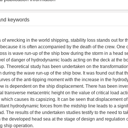
and keywords
of wrecking in the world shipping, stability loss stands out for th
ecause it is often accompanied by the death of the crew. One o
y loss is wave run-up of the ship bow during the storm in a head s
vel of danger of hydrodynamic loads acting on the deck at the b
up. Theoretical study has been undertaken on the transformation 
m during the wave run-up of the ship bow. It was found out that th
urves of the anti-tipping moment with the increase in the hydro
ow is dependent on the ship displacement. There has been inves
itial transverse metacentric height on the value of critical load act
 which causes its capsizing. It can be seen that displacement of
ultant hydrodynamic forces from the midship line leads to a sign
load. The results of the undertaken studies testify to the need to t
 the developed head sea at the stage of design and regulation of 
ng ship operation.