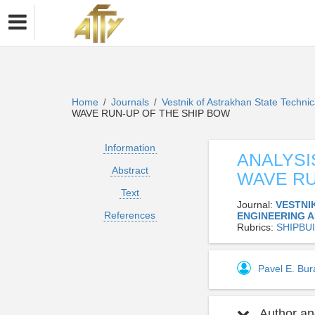
Home
Journals
Vestnik of Astrakhan State Technic
/
/
WAVE RUN-UP OF THE SHIP BOW
Information
ANALYSIS
Abstract
WAVE RU
Text
Journal:
VESTNI
References
ENGINEERING 
Rubrics:
SHIPBU
Pavel E. Bu
Author and