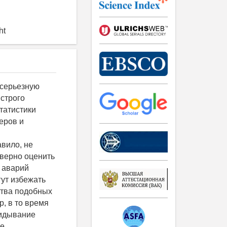
ht
йти из равенства заштрихованных площадей на рис. 4 и 5. В этом случае предельно допустимое смещение точки приложения гидродинамической силы от диаметральной плоскости: , (3) где - значение гидродинамической силы, вызывающей опрокидывание судна при отклонении точки её приложения на величину ε от диаметральной плоскости при динамическом приложении. Таким образом, по формулам (2) и (3) могут быть определены значения допускаемого смещения равнодействующей гидродинамических сил для их различной величины. Соответствующие графические зависимости представлены на рис. 6. Рис. 6. Зависимость предельного значения гидродинамической силы от её смещения относительно диаметральной плоскости при обеспечении: статической остойчивости для D = 4 352 т (а); динамической остойчивости для D = 4 352 т (б) Таким образом, фактическое усилие, при котором судно может потерять поперечную остойчивость, может быть существенно меньше того, что представлено на рис. 3. Исследование статической остойчивости судна показало, в частности, что при водоизмещении и при (рис. 6) к опрокидыванию судна приведёт нагрузка, составляющая примерно половину от определённой по графику, представленному на рис. 3. Для водоизмещения при таком же смещен