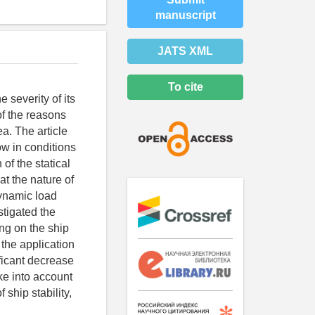
manuscript
JATS XML
To cite
e severity of its
f the reasons
ea. The article
ow in conditions
of the statiсal
at the nature of
dynamic load
tigated the
ing on the ship
 the application
ificant decrease
ake into account
ship stability,