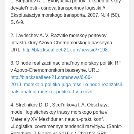
1. Stepanov A. L. Evolyuciya portov i ekspeditorskoy
deyatel'nosti - osnova transportnoy logistiki //
Ekspluataciya morskogo transporta. 2007. № 4 (50).
S. 6-9.
2. Lavrischev A. V. Razvitie morskoy portovoy
infrastruktury Azovo-Chernomorskogo basseyna.
URL:
http://blackseafleet-21.com/newsid/7198.
3. O hode realizacii nacional'noy morskoy politiki RF
v Azovo-Chernomorskom basseyne. URL:
http://blackseafleet-21.com/news/6-06-
2013_morskaja-politika-juga-rossii-o-hode-realizatsii-
natsionalnoj-morskoj-politiki-rf-v-azovo.
4. Strel'nikov D. D., Strel'nikova I. A. Obschaya
model' logisticheskoy trassy morskogo porta //
Materialy XV Mezhdunar. nauch.-prakt. konf.
«Logistika: covremennye tendencii razvitiya» (Sankt-
Peterburg, 7-8 aprelya 2016 g.) Chast' 2. SPb: