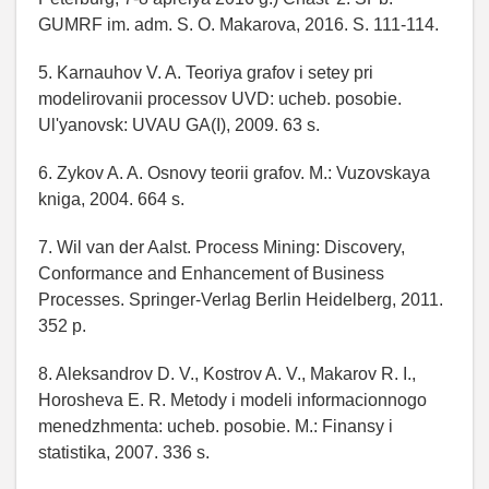
GUMRF im. adm. S. O. Makarova, 2016. S. 111-114.
5. Karnauhov V. A. Teoriya grafov i setey pri
modelirovanii processov UVD: ucheb. posobie.
Ul'yanovsk: UVAU GA(I), 2009. 63 s.
6. Zykov A. A. Osnovy teorii grafov. M.: Vuzovskaya
kniga, 2004. 664 s.
7. Wil van der Aalst. Process Mining: Discovery,
Conformance and Enhancement of Business
Processes. Springer-Verlag Berlin Heidelberg, 2011.
352 p.
8. Aleksandrov D. V., Kostrov A. V., Makarov R. I.,
Horosheva E. R. Metody i modeli informacionnogo
menedzhmenta: ucheb. posobie. M.: Finansy i
statistika, 2007. 336 s.