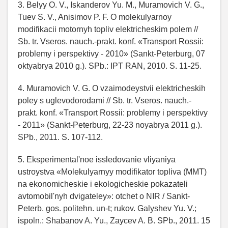
3. Belyy O. V., Iskanderov Yu. M., Muramovich V. G.,
Tuev S. V., Anisimov P. F. O molekulyarnoy
modifikacii motornyh topliv elektricheskim polem //
Sb. tr. Vseros. nauch.-prakt. konf. «Transport Rossii:
problemy i perspektivy - 2010» (Sankt-Peterburg, 07
oktyabrya 2010 g.). SPb.: IPT RAN, 2010. S. 11-25.
4. Muramovich V. G. O vzaimodeystvii elektricheskih
poley s uglevodorodami // Sb. tr. Vseros. nauch.-
prakt. konf. «Transport Rossii: problemy i perspektivy
- 2011» (Sankt-Peterburg, 22-23 noyabrya 2011 g.).
SPb., 2011. S. 107-112.
5. Eksperimental'noe issledovanie vliyaniya
ustroystva «Molekulyarnyy modifikator topliva (MMT)
na ekonomicheskie i ekologicheskie pokazateli
avtomobil'nyh dvigateley»: otchet o NIR / Sankt-
Peterb. gos. politehn. un-t; rukov. Galyshev Yu. V.;
ispoln.: Shabanov A. Yu., Zaycev A. B. SPb., 2011. 15