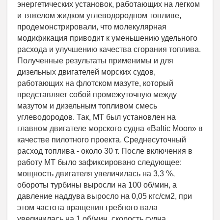
энергетических установок, работающих на легком
и тяжелом жидком углеводородном топливе,
продемонстрировали, что молекулярная
модификация приводит к уменьшению удельного
расхода и улучшению качества сгорания топлива.
Полученные результаты применимы и для
дизельных двигателей морских судов,
работающих на флотском мазуте, который
представляет собой промежуточную между
мазутом и дизельным топливом смесь
углеводородов. Так, МТ был установлен на
главном двигателе морского судна «Bаltiс Moon» в
качестве пилотного проекта. Среднесуточный
расход топлива - около 30 т. После включения в
работу МТ было зафиксировано следующее:
мощность двигателя увеличилась на 3,3 %,
обороты турбины выросли на 100 об/мин, а
давление наддува выросло на 0,05 кгс/см2, при
этом частота вращения гребного вала
увеличилась на 1 об/мин, скорость судна