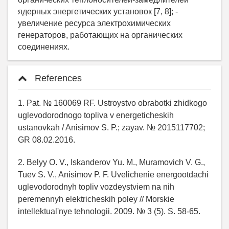
ядерных энергетических установок [7, 8]; -
увеличение ресурса электрохимических
генераторов, работающих на органических
соединениях.
References
1. Pat. № 160069 RF. Ustroystvo obrabotki zhidkogo
uglevodorodnogo topliva v energeticheskih
ustanovkah / Anisimov S. P.; zayav. № 2015117702;
GR 08.02.2016.
2. Belyy O. V., Iskanderov Yu. M., Muramovich V. G.,
Tuev S. V., Anisimov P. F. Uvelichenie energootdachi
uglevodorodnyh topliv vozdeystviem na nih
peremennyh elektricheskih poley // Morskie
intellektual'nye tehnologii. 2009. № 3 (5). S. 58-65.