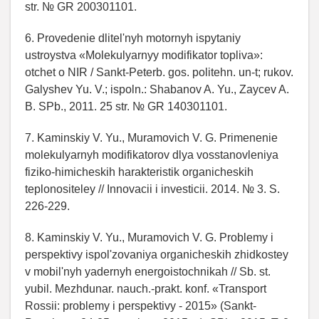
str. № GR 200301101.
6. Provedenie dlitel'nyh motornyh ispytaniy
ustroystva «Molekulyarnyy modifikator topliva»:
otchet o NIR / Sankt-Peterb. gos. politehn. un-t; rukov.
Galyshev Yu. V.; ispoln.: Shabanov A. Yu., Zaycev A.
B. SPb., 2011. 25 str. № GR 140301101.
7. Kaminskiy V. Yu., Muramovich V. G. Primenenie
molekulyarnyh modifikatorov dlya vosstanovleniya
fiziko-himicheskih harakteristik organicheskih
teplonositeley // Innovacii i investicii. 2014. № 3. S.
226-229.
8. Kaminskiy V. Yu., Muramovich V. G. Problemy i
perspektivy ispol'zovaniya organicheskih zhidkostey
v mobil'nyh yadernyh energoistochnikah // Sb. st.
yubil. Mezhdunar. nauch.-prakt. konf. «Transport
Rossii: problemy i perspektivy - 2015» (Sankt-