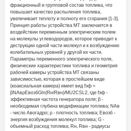
фракционный и групповой состав топлива, что
повышает качество распыления топлива,
увеличивает теплоту и полноту его сгорания [1-3].
Принцип работы устройства МТ заключается в
воздействии переменным электрическим полем
на молекулы углеводородов, которое приводит к
деструкции одной части молекул и к возбуждению
колебательных уровней у другой их части.
Параметры переменного электрического поля,
физические характеристики топлива и геометрия
рабочей камеры устройства МТ связаны
зависимостью, которая в простейшем виде
(коаксиальная камера) имеет вид fэф =
βNАвρЕвозбGln(Rн/Rвн)/МU2CSL2, где fэф -
эффективная частота генератора поля; β -
необходимая глубина модификации топлива; NАв
- число Авогадро; ρ - плотность топлива; Евозб -
энергия возбуждения молекул топлива; G -
объемный расход топлива; Rн, Rвн - радиусы