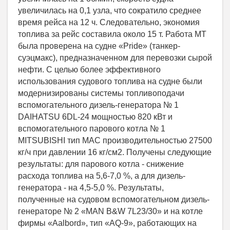
увеличилась на 0,1 узла, что сократило среднее
время рейса на 12 ч. Следовательно, экономия
топлива за рейс составила около 15 т. Работа МТ
была проверена на судне «Pride» (танкер-
суэцмакс), предназначенном для перевозки сырой
нефти. С целью более эффективного
использования судового топлива на судне были
модернизированы системы топливоподачи
вспомогательного дизель-генератора № 1
DAIHATSU 6DL-24 мощностью 820 кВт и
вспомогательного парового котла № 1
MITSUBISHI тип MAC производительностью 27500
кг/ч при давлении 16 кг/см2. Получены следующие
результаты: для парового котла - снижение
расхода топлива на 5,6-7,0 %, а для дизель-
генератора - на 4,5-5,0 %. Результаты,
полученные на судовом вспомогательном дизель-
генераторе № 2 «MAN B&W 7L23/30» и на котле
фирмы «Aalbord», тип «AQ-9», работающих на