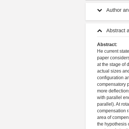
Author and
Abstract 
Abstract:
He current state
paper considers
at the stage of 
actual sizes and
configuration a
compensatory pos
more deflections
with parallel en
parallel). At ro
compensation ra
area of compens
the hypothesis 