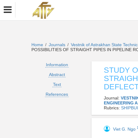
Home
Journals
Vestnik of Astrakhan State Technic
/
/
POSSIBILITIES OF STRAIGHT PIPES IN PIPELINE
Information
STUDY O
Abstract
STRAIGH
Text
DEFLEC
References
Journal:
VESTNI
ENGINEERING 
Rubrics:
SHIPBU
Viet G. Ngo