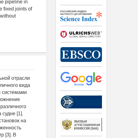
he pipeline in
 fixed joints of
 without
юбой конфигурации так же, как компенсацию отклонений в прямых трассах. Если в трассе только одна прямая труба 1, т. е. трубы 3 нет (см. рис. 6), то за счёт припуска на участке трубы 4, параллельном направлению прямой трубы, устраняется отклонение трассы от фактического положения второго жёстко фиксированного соединения в указанном направлении. Труба 1 поворачивается для компенсации отклонения в направлении, перпендикулярном плоскости трассы (см. рис. 6), и часть трассы, расположенная за прямой трубой возвращается в положение, параллельное первоначальному. Направление последнего участка трассы совпадёт с направлением фактического положения второго жёстко фиксированного соединения, и, за счёт припуска на последнем участке трубы, 4 трасса занимает необходимое для сборки положение - фактическое положение трассы после монтажа (рис. 7). Необходимая величина компенсации в направлении, перпендикулярном плоскости трассы (см. рис. 6), достигается путём установки соединений на забойную трубу 4 с допустимым перекосом. Если трасса состоит из двух труб - прямой 1 и трубы с параллельными участками 2 (труб 3 и 4 нет, см. рис. 6), то сочетаниями их разворотов в соединениях достигается компенсация отклонений в плоскости, перпендикулярной плоскости прямой трубы. Для компенсации отклонений в направлении прямой трубы назначается припуск на трубе с параллельными участками (забойной трубе). Действия по компенсации аналогичны рассмотренным выше для трассы с одной прямой тр