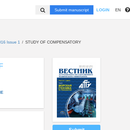
Submit manuscript
LOGIN
EN
016 Issue 1
STUDY OF COMPENSATORY
/
F
NE
Submit