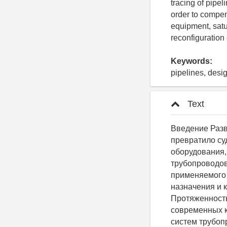
tracing of pipel
order to compens
equipment, satur
reconfiguration 
Keywords:
pipelines, desi
Text
Введение Развитие науки и применение новых технологий в судостроительной отрасли превратило судно в сложный технологический комплекс, состоящий из различного вида оборудования, механизмов и конструкций, работа которых обеспечивается системами трубопроводов. Появление новых типов многофункциональных судов, усложнение применяемого оборудования влекут за собой увеличение количества труб различного назначения и конфигурации, которые необходимо компактно размещать на судне [1]. Протяженность трубопроводов судовых систем и систем энергетических установок на современных крупных судах составляет десятки километров [2]. Так, протяженность систем трубопроводов на танкере «British Progress» составляет 81 километр [3]. В современном судостроении доля изготавливаемых трубопроводов «в задел» составляет около 40 %. Оставшаяся часть труб может быть изготовлена только после снятия размеров на месте, что отрицательно сказывается как на сроках постройки судна, так и на конечной стоимости производимых работ [4]. В связи с вышеизложенным исследование компенсационных возможностей проектной трассировки трубопроводов для повышения эффективности производства путем внедрения технологии изготовления труб по проектной информации является одной из важнейших отраслевых тенденций современного судостроения. В проектах судов существуют прямые трассы, трассы параллельных участков и трассы с погибами. Установлено, что на практике монтаж трасс с погибами осуществляется с нарушением требований, предусмотренных действующими нормативами [5, 6]. Рассмотрим компенсационные возможности прямых труб в трассах с погибами. Трассы с одним погибом В трассах, имеющих только один погиб, как и в прямых тра