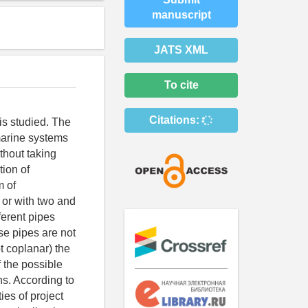
manuscript
JATS XML
To cite
Citations:
is studied. The
marine systems
ithout taking
tion of
m of
, or with two and
ferent pipes
ese pipes are not
ot coplanar) the
 the possible
ns. According to
ies of project