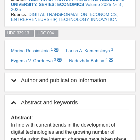
UNIVERSITY. SERIES: ECONOMICS
Volume 2025 № 3 ,
2025
Rubrics:
DIGITAL TRANSFORMATION: ECONOMICS,
ENTREPRENEURSHIP, TECHNOLOGY, INNOVATION
UDC 339.13  
UDC 004  
1
2
Marina Rossinskaia
Larisa A. Kamenskaya
3
4
Evgenia V. Gordeeva
Nadezhda Bobina
Author and publication information
Abstract and keywords
Abstract:
In line with current trends in the development of
digital technologies and the growing number of
people using the Internet, changes have taken place