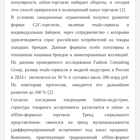
популярность online-торговли набирает обороты, и сегодня
этот способ превратился в полноценный канал торговли [1].
В условиях санкционных ограничений получил развитие
формат С2С-торговли, включая
resale
-сервисы и
индивидуальных байеров, через сотрудничество с которыми
удовлетворяется спрос российских потребителей на товары
ушедших брендов. Данные форматы особо популярны в
отношении нишевых брендов и лимитированных коллекций.
По данным проведенного исследования Fashion
Consulting
Group
, размер
resale
-сервисов в модной индустрии в России
в 2024 г. увеличился на 30 % и составил около 200 млрд руб.
По некоторым прогнозам, ожидается его дальнейшее
развитие до 100 % [2].
Согласно последним тенденциям fashion-индустрии,
структура товарного ассортимента различается в online- и
offline-форматах торговли. Тренд «зеркального
представления» сменился на тренд мультиканальности
(дифференцированный ассортимент под канал продажи).
Компании, практикующие традиционный offline-формат