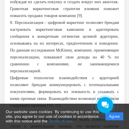
побуждая их сделать покупку и создать вокруг них ажиотаж.
Грамотная маркетинговая стратегия влияния поможет
повысить продажи товаров компании [9].
8. Персонализация – цифровой маркетинг позволяет брендам
настраивать маркетинговые кампании и адаптировать
сообщения к конкретным сегментам целевой аудитории,
основываясь на их интересах, предпочтениях и поведении.
По данным исследования McKinsey, компании, применяющие
персонализацию, повышают свои доходы на 40 % по
сравнению с компаниями, не занимающимися
персонализацией.
Цифровые технологии взаимодействия с аудиторией
позволяют брендам коммуницировать с потенциальными
покупателями, формировать их лояльность и создавать с
ними прочные связи. Взаимодействие возможно посредством
следующих приемов [10, 11]:
Our website uses cookies. By continuing to use this
1
.
Создание пользовательского контента, ориентированного на
site, you agree to our use of cookies in accordance
Agree
микромоменты, например обучающие видео, руководства по
with this notice and the
Terms of Use
.
стилю и демонстрации товаров, что является наиболее