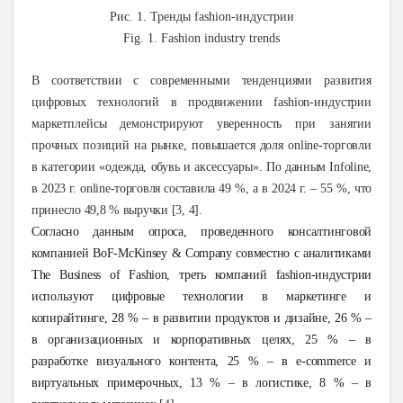
Рис
. 1.
Тренды fashion-индустрии
Fig. 1. Fashion industry trends
В
соответствии с современными тенденциями развития
цифровых технологий в продвижении fashion-индустрии
маркетплейсы демонстрируют уверенность при занятии
прочных позиций на рынке, повышается доля
o
nline-торговли
в категории «одежда, обувь и аксессуары».
По данным
Infoline
,
в 2023 г.
o
nline-торговля составила 49 %, а в 2024 г. – 55 %, что
принесло 49,8 % выручки [3, 4].
Согласно данным опроса, проведенного консалтинговой
компанией BoF-McKinsey & Company совместно с аналитиками
The Business of Fashion, треть компаний fashion-индустрии
используют цифровые технологии в маркетинге и
копирайтинге, 28 % – в развитии продуктов и дизайне, 26 % –
в организационных и корпоративных целях, 25 % – в
разработке визуального контента, 25 % – в
e
-
commerce
и
виртуальных примерочных, 13 % – в логистике, 8 % – в