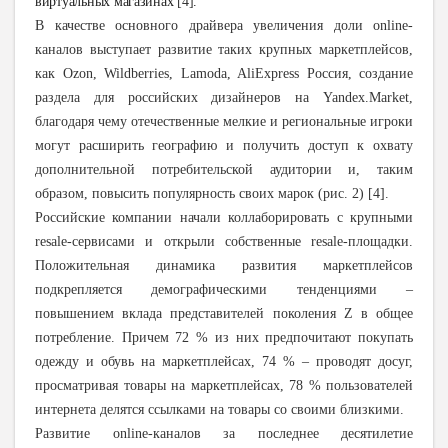
виртуальных магазинах
[4]
.
В качестве основного драйвера увеличения доли
o
nline-
каналов выступает развитие таких крупных маркетплейсов,
как
Ozon
, Wildberries,
Lamoda
, AliExpress Россия, создание
раздела для российских дизайнеров на Yandex.Market,
благодаря чему отечественные мелкие и региональные игроки
могут расширить географию и получить доступ к охвату
дополнительной потребительской аудитории и, таким
образом, повысить популярность своих марок (рис. 2) [4].
Российские компании начали коллаборировать c крупными
resale
-сервисами и открыли собственные
resale
-площадки.
Положительная динамика развития маркетплейсов
подкрепляется демографическими тенденциями –
повышением вклада представителей поколения
Z
в общее
потребление. Причем 72 % из них предпочитают покупать
одежду и обувь на маркетплейсах, 74 % – проводят досуг,
просматривая товары на маркетплейсах, 78 % пользователей
интернета делятся ссылками на товары со своими близкими.
Развитие
o
nline-каналов за последнее десятилетие