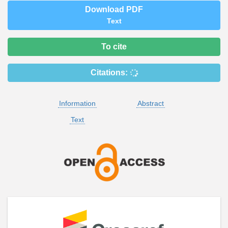
Download PDF
Text
To cite
Citations:
Information
Abstract
Text