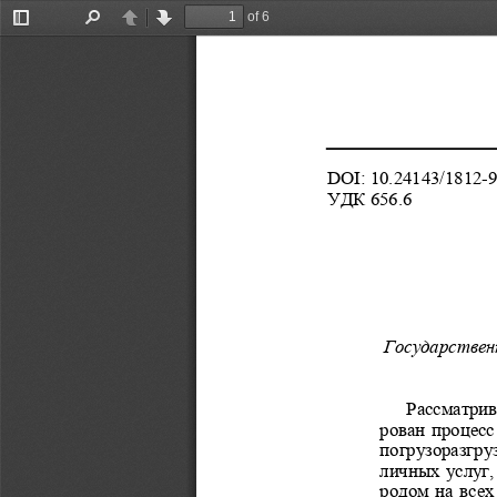
of 6
Toggle
Find
Previous
Next
Sidebar
DOI: 10.24143/1812-9
УДК 656.6 
Государствен
Рассматрив
рован процесс
погрузоразгруз
личных услуг,
родом на всех