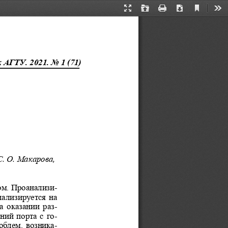
Current
Presentation
Open
Print
Download
Too
View
Mode
АГТУ. 2021. No 1 (71) 
. О. Макарова, 
ом. Проанализи-
ализируется на 
  оказании  раз-
ий порта с го-
блем, возника-