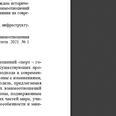
ждом историче-
аимоотношений 
яния на совре-
, инфраструкту-
взаимоотношения
ета. 2021. No 1 
ошений «порт – го-
существующих про-
одхода к современ-
заны с изменениями, 
одель, предлагаемая  
их  взаимоотношений  
опы, подверженным 
их частей мира, учи-
особенности и зави-