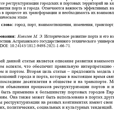
се реструктуризации городских и портов
ых территорий на ка
звития порта и города. Отмечаются важн
ость эффективных вз
а в процессе их трансформации и необхо
димость их взаимовли
ическом этапе. 
слова:
 город, порт, взаимоотношения, изменения, транспорт
 
ования:
Кивилев М. Э
. Историческое развитие порта и его 
естник Астраханского государственного
 технического университ
. DOI: 10.24143/1812-9498-2021-1-66-7
1. 
ей данной статьи является описание разв
ития взаимоотн
ом аспекте, что обеспечит правильн
ую интерпретацию 
м и портом. Вторая цель статьи – п
редложить модель п
ошений города и порта, которые в н
астоящее время свя
оследние десятилетия в обществе и 
на транспорте. М
 для  объяснения  процессов  реструкту
ризации  портов  и  
 быть применена к большинству порт
овых городов Евр
ям. Она также может быть использов
ана в портах друг
сы реструктуризации на разных конт
инентах имеют свои 
их, политических, социальных и ку
льтурных тенденций. 