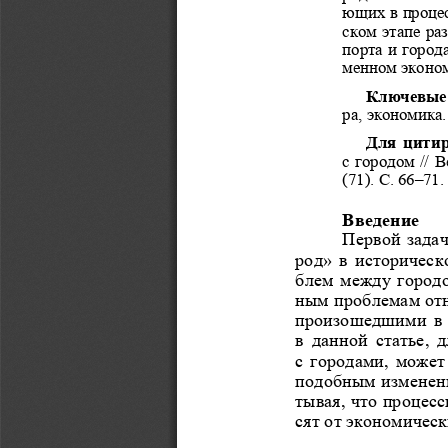
ющих в процес
ском этапе ра
порта и город
менном эконом
Ключевые 
ра, экономика.
Для
цитир
с городом // В
(71). С. 66–71
Введение 
Первой задач
род» в историческ
блем между городо
ным проблемам отн
произошедшими в п
в  данной  статье, 
с городами, может
подобным изменени
тывая, что процес
сят от экономическ