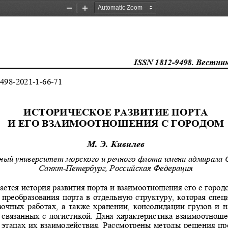
Zoom
Zoom
Out
In
ISSN 1812-9498. Вестник 
498-2021-1-66-71 
ИСТОРИЧЕСКОЕ РАЗВИТИЕ ПОРТА  
И ЕГО ВЗАИМООТНОШЕНИЯ С ГОРОДОМ 
М. Э. Кивилев 
ный университет морского и речного флота 
имени адмирала С
Санкт-Петербург, Российская Федерация 
ается история развития порта и взаимоотно
шения его с город
 преобразования порта в отдельную стру
ктуру, которая специ
очных  работах,  а  также  хранении,  конс
олидации  грузов  и  на
 связанных с логистикой. Дана характер
истика взаимоотношен
 этапах их взаимодействия. Рассмотрены
 методы решения про