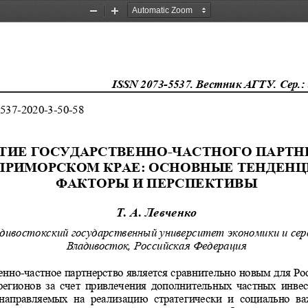
Zoom
Zoom
Out
In
ISSN 2073-5537. Вестник АГТУ. Сер.:
537-2020-3-50-58 
ТИЕ ГОСУДАРСТВЕННО-ЧАСТНОГО ПАРТНЕ
ПРИМОРСКОМ КРАЕ: ОСНОВНЫЕ ТЕНДЕНЦИ
ФАКТОРЫ И ПЕРСПЕКТИВЫ 
Т. А. Левченко 
дивостокский государственный университет экономики 
и сер
Владивосток, Российская Федерация
енно-частное партнерство является сравнит
ельно новым для Ро
регионов за счет привлечения дополните
льных частных инвес
направляемых  на  реализацию  стратегичес
ки  и  социально  в