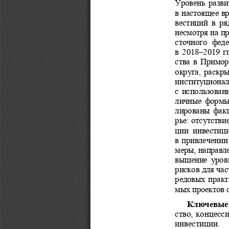
Уровень разви
в настоящее в
вестиций в ря
несмотря на п
сточного  феде
в 2018–2019 г
ства в Примор
округа, раскр
институциональ
с использован
личные формы 
лированы факт
рье: отсутств
ции  инвестици
в привлечении
меры, направл
вышение  уровн
рисков для час
редовых практ
мых проектов с
Ключевые 
ство, концесс
инвестиции. 