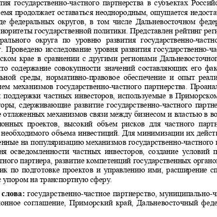
тия государственно-частного партнерств
а в субъектах Россий
ремя продолжает оставаться неоднородны
м, ощущается недоста
де федеральных округов, в  том числе Да
льневосточном федер
риоритеты государственной политики. Пр
едставлен рейтинг рег
рального  округа  по  уровню  развития  гос
ударственно-частно
г. Проведено исследование уровня разви
тия государственно-ча
ском крае в сравнении с другими регион
ами Дальневосточног
ыто содержание совокупности значений с
оставляющих его факт
ной  среды,  нормативно-правовое  обеспе
чение  и  опыт  реал
ием механизмов государственно-частного
 партнерства. Проана
поддержки частных инвесторов, использу
емые в Приморском
оры, сдерживающие развитие государстве
нно-частного партн
ие отлаженных механизмов связи между б
изнесом и властью в в
онных  проектов,  высокий  объем  рисков  д
ля  частного  парт
 необходимого объема инвестиций. Для м
инимизации их дейст
енные на популяризацию механизмов госу
дарственно-частного 
я  осведомленности  частных  инвесторов, 
создание  условий  
тного партнера, развитие компетенций 
государственных органов
ик по подготовке проектов и управлению
 ими, расширение сп
 упором на транспортную сферу.  
слова:
 государственно-частное партнерство, муниципально-ч
ионное соглашение, Приморский край, Да
льневосточный феде