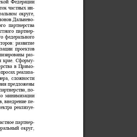
ской Федерации  
ток частных ин-
альном округе,  
ионов Дальнево-
го  партнерства  
стного партнер-
о федерального 
оров: развитие 
изации  проектов  
лизированы раз-
 крае. Сформу-
ерства в Примо-
опросах реализа-
нера,  сложности  
вия предложены 
партнерства, по-
по  минимизации 
, внедрение пе-
ектра реализуе-
астное партнер-
ральный округ, 