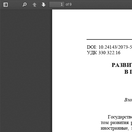
of 9
Toggle
Find
Previous
Next
Sidebar
DOI: 10.24143/2073-5
УДК 330.322.16 
РАЗВИ
В 
Вла
Государств
том развития 
иностранные,  