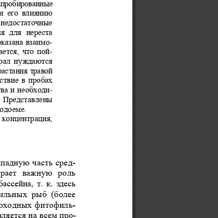
апробированные  
и  его  влиянию  
недостаточные  
  для  нереста  
казана взаимо-
тся,  что пой-
Урал  нуждаются  
астания травой  
ствие в пробах 
ва и необходи-
. Представлены 
одоеме. 
, концентрация, 
ападную часть сред-
грает  важную  роль  
ссейна,  т.  к.  здесь 
ильных  рыб  (более  
оходных фитофиль-
ляется на всем про-