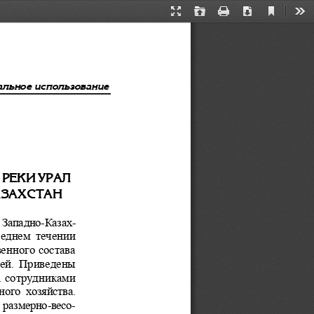
Current
Presentation
Open
Print
Download
Too
View
Mode
ëüíîå èñïîëüçîâàíèå
 ÐÅÊÈ
 ÓÐÀË  
ÀÇÀÕÑÒÀ
Í 
 Западно-Казах-
реднем  течении  
енного состава 
ей.  Приведены 
. сотрудниками 
ного  хозяйства. 
 размерно-весо-