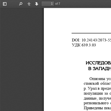
of 7
Toggle
Find
Previous
Next
Sidebar
DOI: 10.24143/2073-5
УДК 639.3.03 
ÈÑÑËÅÄÎÂ
Â ÇÀÏÀÄ
Описаны усл
станской  облас
р. Урал в пред
популяции  за  
данные, получе
регионального  
Приведены пока