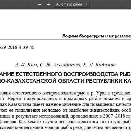
Zoom
Zoom
Out
In
Âîäíûå áèîðåñóðñû è èõ ðàöèîíà
529-2018-4-39-45 
А. И. Ким, С. Ж. Асылбекова, Е. Л. Кадимов  
ÀÍÈÅ ÅÑÒÅÑÒÂÅÍÍÎÃÎ ÂÎÑÏÐÎÈÇÂÎÄÑÒÂÀ ÐÛÁ
ÍÎ-ÊÀÇÀÕÑÒÀÍÑÊÎÉ ÎÁËÀÑÒÈ ÐÅÑÏÓÁËÈÊÈ Ê
овия естественного воспроизводства рыб в
 р. Урал в пределах
ти.  Нерест  полупроходных  и  проходных 
рыб  в  нижнем  и  с
елах Казахстана имеет важное значение
 для повышения качеств
счет  ее  пополнения  молодью  от  наиболее
  жизнестойких  особ
нные в результате исследований, прове
денных в 2007–2018 гг
филиала  Казахского  научно-исследовате
льского  института  рыб
затели концентрации молоди рыб в реке
, динамика численности,