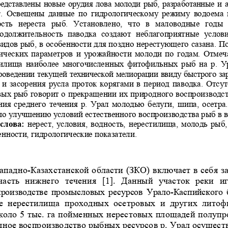
едставлены новые орудия лова молоди р
ыб, разработанные и 
г.  Освещены  данные  по  гидрологическому
  режиму  водоема  
сть  нереста  рыб.  Установлено,  что  в  ма
ловодные  годы  
родолжительность  паводка  создают  неблаг
оприятные  условия
дов рыб, в особенности для поздно нер
естующего сазана. По
ических  параметров и  урожайности моло
ди по годам. Отмечае
илища  наиболее  многочисленных  фитофиль
ных  рыб  на  р.  
роведении текущей технической мелиора
ции ввиду быстрого зар
 и засорения русла проток корягами в 
период паводка. Отсут
вых рыб говорит о прекращении их приро
дного воспроизводст
ния среднего течения р. Урал молодью б
елуги, шипа, осетра
по улучшению условий естественного вос
производства рыб в в
лова:
 нерест, условия, водность, нерестилища, молодь рыб
нности, гидрологические показатели. 
Западно-Казахстанской области (ЗКО) вкл
ючает в себя з
часть  нижнего  течения  [1].  Данный  у
часток  реки  и
спроизводстве  промысловых  ресурсов
  Урало-Каспийского  ба
е  нерестилища  проходных  осетровых 
и  других  литоф
около 5 тыс. га пойменных нерест
овых площадей полупр
дное воспроизводство рыбных ресур
сов р. Урал осуществ