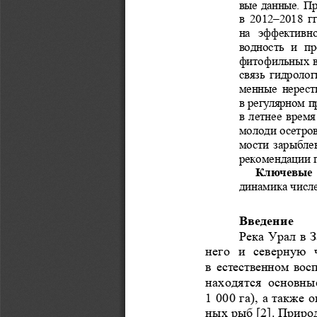
вые данные. Пр
в  2012–2018  г
на  эффективно
водность  и  п
фитофильных ви
связь гидролог
менные  нерест
в регулярном п
в летнее время
молоди осетро
мости зарыбле
рекомендации 
Ключевые с
динамика числе
Введение 
Река Урал в 
него  и  северную  
в  естественном  во
находятся  основны
1 000 га), а также 
ных рыб [2]. Приро