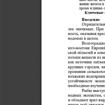
жание железа в
хрома и цинка с
Ключевые с
Введение 
Отрицательн
лее значимых. При
ность, оказывая вре
водоема в целом.  
Волгоградск
юго-востоке Европе
ской областей в зон
потоки веществ из 
как источник питье
крупных городов, к
орошения сельскохо
волжских водохрани
устойчивости  экос
необходимо изучени
Рыбы выступ
водных экосистем, 
и обладают ярко вы
низме рыб тяжелых 