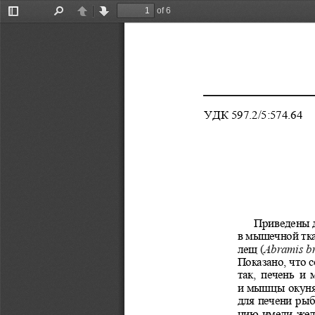
of 6
Toggle
Find
Previous
Next
Sidebar
УДК 597.2/5:574.64 
Приведены 
в мышечной тка
лещ
 (
Abramis br
Показано, что 
так,  печень  и
и мышцы окуня,
для печени рыб
цию имели желе