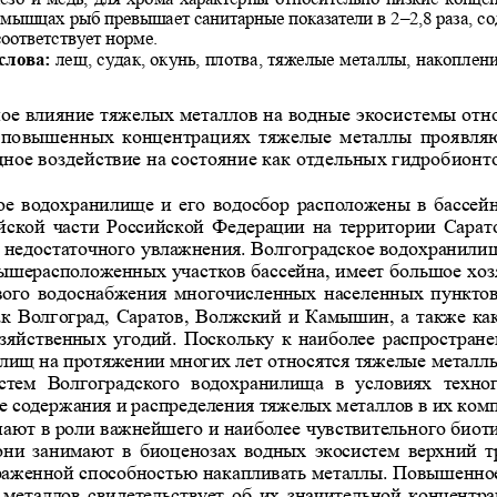
 мышцах рыб превышает санитарные пока
затели в 2–2,8 раза, с
оответствует норме.
лова: 
лещ, судак, окунь, плотва, тяжелые металлы, накопле
ни
ое влияние тяжелых металлов на водные эк
осистемы отно
 повышенных концентрациях тяжелые 
металлы проявляю
дное воздействие на состояние ка
к отдельных гидробионтов
ое водохранилище и его водосбор располож
ены в бассей
йской части Российской Федерации 
на территории Сарато
е недостаточного увлажнения. Вол
гоградское водохранили
вышерасположенных участков бассей
на, имеет большое хоз
вого водоснабжения многочисленных
 населенных пунктов,
ак Волгоград, Саратов, Волжский и
 Камышин, а также как
зяйственных угодий. Поскольку к н
аиболее распростране
лищ на протяжении многих лет отно
сятся тяжелые металлы 
истем  Волгоградского  водохранилища
  в  условиях  техно
е содержания и распределения тяже
лых металлов в их комп
ают в роли важнейшего и наиболее чувстви
тельного биот
они занимают в биоценозах  водных 
экосистем  верхний т
раженной способностью накапливать
 металлы. Повышенное
металлов свидетельствует об их зн
ачительной концентрац