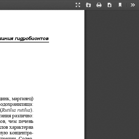
Current
Presentation
Open
Print
Download
Too
View
Mode
õèìèÿ ãèäðîáèîíòîâ 
цинк, марганец) 
водохранилища: 
Rutilus rutilus
)
. 
ания различно: 
в,  чем  печень  
лов характерна 
ную концентра-
трации. Содер-