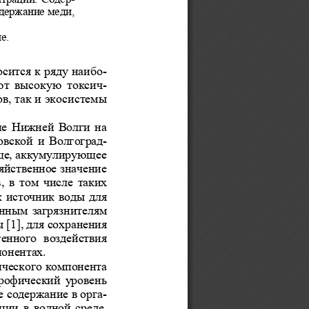
одержание меди, 
е.
сится к ряду наибо-
т высокую токсич-
, так и экосистемы 
не Нижней Волги на 
вской и Волгоград-
ще, аккумулирующее 
яйственное значение 
 в том числе таких 
 источник воды для 
нным загрязнителям 
[1], для сохранения 
генного  воздействия 
онентах. 
ического компонента 
рофический  уровень  
 содержание в орга-
ии в водной среде,  