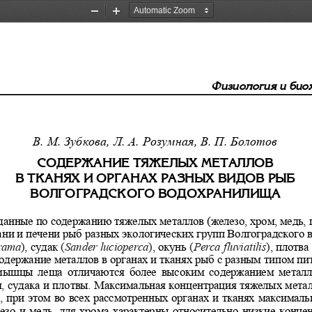
Zoom
Zoom
Out
In
Ôèçèîëîãèÿ è áèî
В. М. Зубкова, Л. А. Розумная, В. П. Болотов  
ÑÎÄÅÐÆÀÍÈÅ ÒßÆÅËÛÕ ÌÅÒÀËËÎÂ  
Â ÒÊÀÍßÕ È ÎÐÃÀÍÀÕ ÐÀÇÍÛÕ ÂÈÄÎÂ ÐÛÁ  
ÂÎËÃÎÃÐÀÄÑÊÎÃÎ ÂÎÄÎÕÐÀÍÈËÈÙÀ 
данные по содержанию тяжелых металлов (же
лезо, хром, медь, 
ни и печени рыб разных экологических 
групп Волгоградского 
ama
)
, судак
(
Sander lucioperca
)
, окунь
 (
Perca fluviatilis
)
, плотва (
содержание металлов в органах и тканя
х рыб с разным типом пит
  мышцы  леща  отличаются  более  высоким  с
одержанием  металло
 судака и плотвы. Максимальная концен
трация тяжелых метал
, при этом во всех рассмотренных орга
нах и тканях максималь
зо и медь, для хрома характерны относ
ительно низкие концен