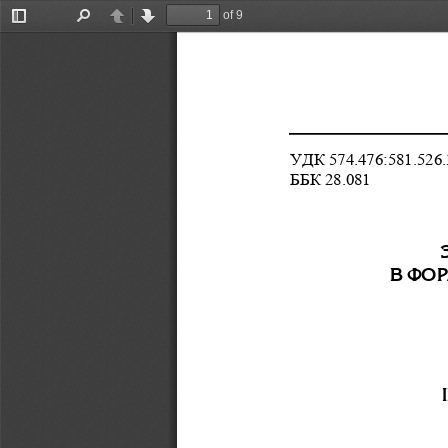
of 9
Toggle
Find
Previous
Next
Sidebar
УДК 574.476:581.526.
ББК 28.081 
Â ÔÎÐ