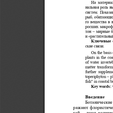
На  материал
нальная роль в
систем. Показа
рыб, обитающих
го вещества в 
росших макрофи
тон – мирные 
и «растительны
Ключевые с
ские связи. 
On the basis 
plants in the co
of water inverte
matter transform
further  suppleme
toperiphyton – p
fish" in coastal
Key words: 
Введение 
Ботанические
ражают флористиче
гой  –  дают  колич