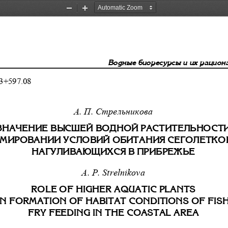
Zoom
Zoom
Out
In
Âîäíûå áèîðåñóðñû è èõ ðàöèîí
3+597.08 
А. П. Стрельникова 
ÇÍÀ×ÅÍÈÅ ÂÛÑØÅÉ ÂÎÄÍÎÉ ÐÀÑÒÈÒÅËÜÍÎÑÒÈ
ÌÈÐÎÂÀÍÈÈ ÓÑËÎÂÈÉ ÎÁÈÒÀÍÈß ÑÅÃÎËÅÒÊÎÂ 
ÍÀÃÓËÈÂÀÞÙÈÕÑß Â ÏÐÈÁÐÅÆÜÅ 
A. P. Strelnikova 
ROLE OF HIGHER AQUATIC PLANTS  
IN FORMATION OF HABITAT CONDITIONS OF FISH
FRY FEEDING IN THE COASTAL AREA 