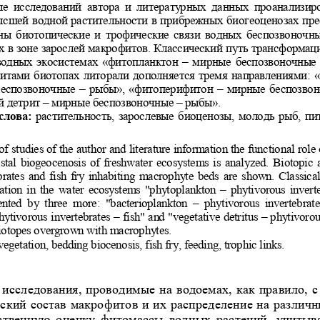
е  исследований  автора  и  литературных  дан
ных  проанализиро
ысшей водной растительности в прибреж
ных биогеоценозах пре
ны биотопические и трофические связи 
водных беспозвоночных
 в зоне зарослей макрофитов. Классиче
ский путь трансформаци
водных экосистемах «фитопланктон – ми
рные беспозвоночные 
тами биотопах литорали дополняется тр
емя направлениями: «
беспозвоночные – рыбы», «фитоперифитон
 – мирные беспозвон
й детрит – мирные беспозвоночные – ры
бы».  
лова:
растительность, зарослевые биоценозы, молодь рыб, п
и
of studies of the author and literatur
e information the functional role 
astal biogeocenosis of freshwater e
cosystems is analyzed. Biotopic a
brates and fish fry inhabiting macr
ophyte beds are shown. Classical
ation in the water ecosystems "phyt
oplankton – phytivorous inverteb
nted  by  three  more:  "bacterioplankt
on  –  phytivorous  invertebrates
hytivorous invertebrates – fish" an
d "vegetative detritus – phytivorou
 biotopes overgrown with macrophyte
s. 
vegetation, bedding biocenosis, fish fry, feeding, 
trophic links. 
 исследования, проводимые на водоемах, 
как правило, с
ский состав макрофитов и их распре
деление на различны
ественную  оценку  фитомассы  водных  р
астений,  учитыва