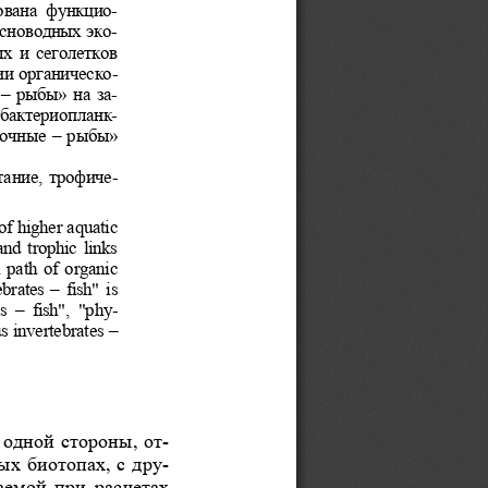
вана  функцио-
сноводных эко-
 и сеголетков 
и органическо-
– рыбы» на за-
бактериопланк-
очные – рыбы»  
тание, трофиче-
of higher aquatic
nd trophic links  
 path of organic 
rates – fish" is 
  –  fish",  "phy-
s invertebrates 
– 
 одной стороны, от-
х биотопах, с дру-
емой  при  расчетах 