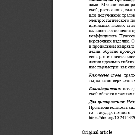
лами. Механическая ра
ской, растяжения, сжат
или полученной тралов
электростатического п
идеальных гибких стал
нальность отношения п
коэффициента  Пуассона
веревочных изделий. О
и продольном направле
делий, обратно пропор
сона μ и относительно
жения идеально гибких 
ные параметры, как сви
Ключевые слова
: трал
ты, канатно-веревочные
Благодарности:
иссле
ской области в рамках 
Для цитирования: 
Недо
Производительность сил 
го  государственного  
https://doi.org/10.24143/
Original article 