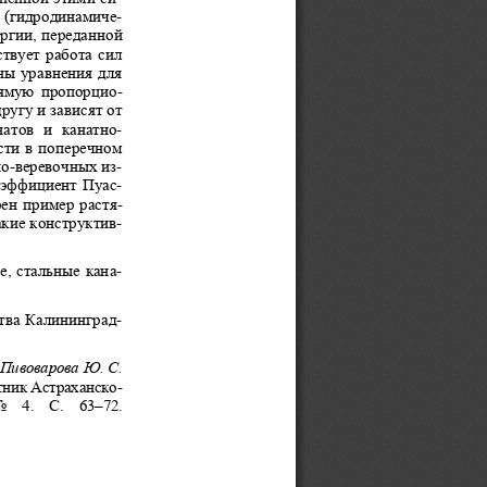
Nedostup A. A., Razhev A. O., Nasenkov P. V., Konov
 (гидродинамиче-
ргии, переданн
ой 
вует работа сил 
ы уравнения для 
ямую пропорцио-
ругу и зависят от
атов  и  канатно-
ти в поперечном  
о-веревочных из-
оэффициент Пуас-
рен пример растя-
кие конструктив-
alova K. V., Bykov A. A., Pivovarova Yu. S. Force p
 
, стальные кана-
тва Калининград-
, Пивоварова Ю. С. 
стник Астра
ханско-
  4.  С.  63–72. 