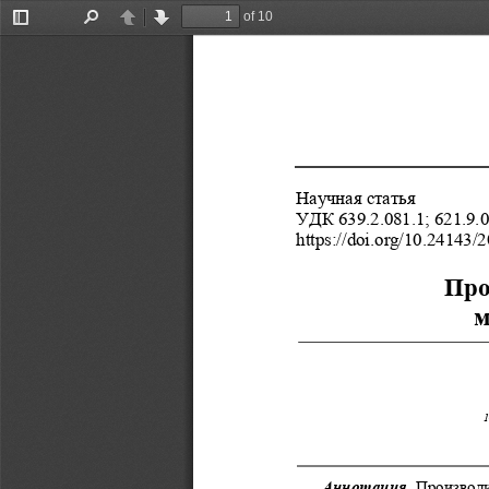
of 10
Toggle
Find
Previous
Next
Sidebar
Научная статья 
УДК 639.2.081.1; 621.9.0
https://doi.org/10.24143/
Про
м
1
Аннотация.
 Производи