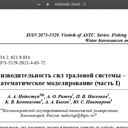
Zoom
Zoom
Out
In
ISSN 2073-5529. Vestnik of ASTU. Series: Fishing 
Water bioresources an
14.2; 621.9.014 
2073-5529-2021-4-63-72 
изводительность сил траловой системы – I
атематическое моделирование (часть I) 
1
2
3
А. А. Недоступ
, А. О. Ражев
, П. В. Насенков
,  

4
5
6
К. В. Коновалова
, А. А. Быков
, Ю. С. Пивоварова
–6
Калининградский государственный технический универс
итет, 

Калининград, Россия, nedostup@klgtu.ru
тельность сил траловых систем напрямую за
висит от работы, выпол