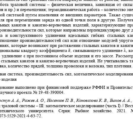
бота траловой системы – физиче
ская величина, зависящая от силы
ия и пр.) и перемещения; терм
одинамическая работа – количество эне
ой системой путем изменения ее
 внешних параметров. Также сущест
оля при перемещении заряда из 
одной точки поля в другую. Получен
ьных канатов и канатно-веревоч
ных изделий, характеризующие пр
роизводительности сил, которые
 направлены перпендикулярно друг д
  и  конструктивного  удлинения  и
деальных  гибких  стальных  кан
тношение производительностей с
ил или отношение модулей упругос
ниях, которые возникают при ра
стяжении стальных канатов и канатн
циональны квадрату коэффициент
а 
k
, связывающего удлинение λ, к
е удлинение ε при постоянном о
бъеме изделия и его массе. Рассмот
стальных канатов и канатно-ве
ревочных изделий. Не учитывались та
вка, количество прядей, толщи
на проволоки и волокна, тип плетения.
овая система, производительность сил, математ
ическое моделирование
 изделия 
дование выполнено при финансовой поддержке РФФ
И и Правительс
научного проекта No 19-48-3900
04. 
ступ А. А., Ражев А. О., Насенков П. В., Конова
лова К. В., Быков А. А.
траловой системы – III: мате
матическое моделирование (часть I) // Ве
технического  университета.  Сери
я:  Рыбное  хозяйство.  2021.  No
2073-5529-2021-4-63-72. 