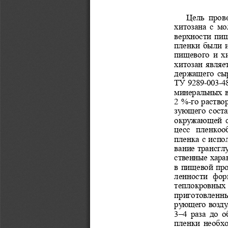
Цель  прове
хитозана  с  мо
верхности пищ
пленки были и
пищевого и  х
хитозан являе
держащего сыр
ТУ
9289-003-4
минеральных в
2 %-го раство
зующего соста
окружающей с
цесс  пленкоо
пленка с испо
вание трансгл
ственные хара
в пищевой пр
ленности  фор
теплокровных 
приготовленн
рующего воздух
3–4  раза  до 
пленки необхо