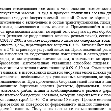
дения  исследования  состояла  в  установлени
и  возможности 
лекулярной  массой  19  кДа  в  процессе  по
лучения  состава  дл
евого продукта биоразлагаемой пленкой.
 Опытные образцы б
зготовлены с включением в состав транс
глутаминазы, глицер
итозана, заменяющего часть желатина. Пр
именявшийся  в оп
тся производным хитина, который был по
лучен путем обрабо
ья (отходов от разделывания вареных ре
чных раков), соглас
8203178-2001; в составе полученного хитоз
ана содержание воды 
еществ 0,2 %, нерастворимых веществ 0,
3 %. Хитозан был исп
ра в 2 % -м растворе уксусной кислоты.
 Приготовленный раств
ва наносился на подготовленную поверхн
ость и охлаждался 
реды, с  последующим высушиванием, в рез
ультате  которого
бразования.  Изготовленная  указанным  спо
собом  пищевая  
льзованием хитозана имела толщину 0,09
–0,10 мм. Отмечается
утаминазы в изготовлении пищевой биора
злагаемой пленки ул
ктеристики, необходимые для упаковочны
х материалов, котор
омышленности. При применении биоразлага
емой пленки в пи
мованные  фаршевые  изделия  (котлеты,  фри
кадельки,  соси
 животных,  рыбы,  птицы  и  комбинированно
го  рыбного  фар
ым пленкообразующим составом, который з
акрепляется с по
а температурой 25–30 °С в течение 10 
минут. Процесс смачива
 образования  на  поверхности  формованного
  изделия  пищевой 
димой толщины. Полученная  пленка не то
лько защищает по