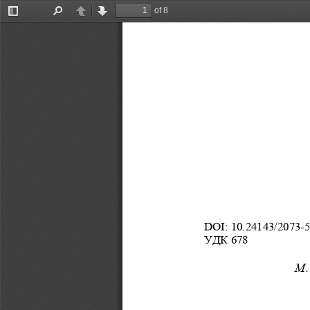
of 8
Toggle
Find
Previous
Next
Sidebar
DOI: 10.24143/2073-5
УДК 678 
М.