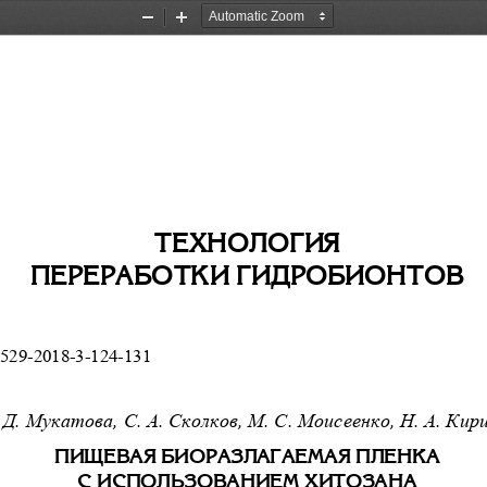
Zoom
Zoom
Out
In
ISSN 2073-5529. Âåñòíèê ÀÃÒÓ. Ñåð.: Ðûáíîå
ÒÅÕÍÎËÎÃÈß  
ÏÅÐÅÐÀÁÎÒÊÈ ÃÈÄÐÎÁÈÎÍÒÎÂ 
529-2018-3-124-131 
 Д. Мукатова, С. А. Сколков, М. С. Моисеенко, Н. 
А. Кири
ÏÈÙÅÂÀß ÁÈÎÐÀÇËÀÃÀÅÌÀß ÏËÅÍÊÀ  
Ñ ÈÑÏÎËÜÇÎÂÀÍÈÅÌ ÕÈÒÎÇÀÍÀ 