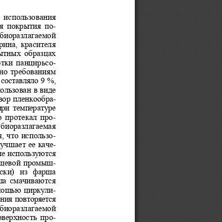
 использования  
я  покрытия  по-
иоразлагаемой 
ина, красителя 
ытных образцах 
тки панцирьсо-
но требованиям 
составляло 9 %, 
ользован в виде  
ор пленкообра-
при температуре 
 протекал  про-
биоразлагаемая 
, что использо-
учшает ее каче-
ые используются 
щевой промыш-
ски)  из  фарша  
ша  смачиваются 
мощью циркули-
ния повторяется 
 биоразлагаемой 
верхность про-