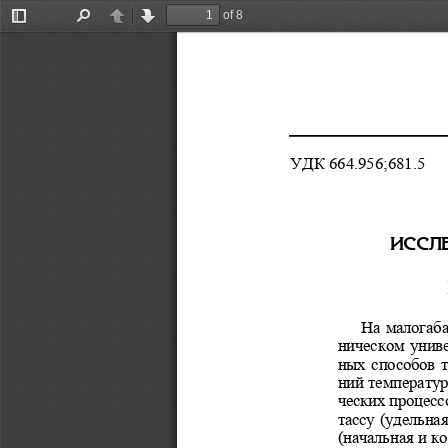
of 8
Toggle
Find
Previous
Next
Sidebar
УДК 664.956;681.5 
ÈÑÑË
На малогаба
ническом  униве
ных  способов  
ний температур
ческих процесс
тассу  (удельная 
(начальная и к