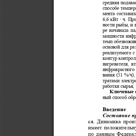
средняя подава
способе темпер
мента  составила
6,6  кВт  ·  ч.  
ности рыбы, и 
ре  начинала  пад
мощности инфр
темп обезвожив
основой для ра
реализуемого с
контур контрол
нагревателя,  в
инфракрасного 
вания  (51 %/ч)
тратами  электро
работки сырья,
Ключевые с
ный способ обр
Введение 
Состояние п
ся.  Динамика  прои
имеет положительн
по  данным  Федерал