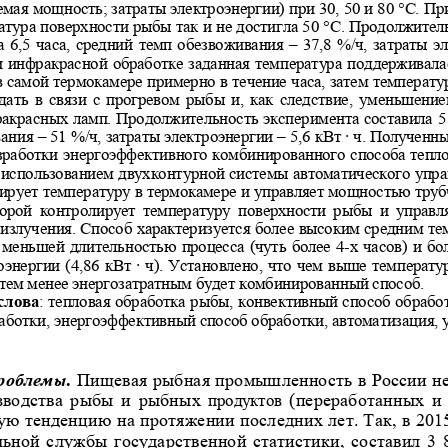
емая мощность; затраты электроэнергии
) при 30, 50 и 80 °С. П
атура поверхности рыбы так и не дости
гла 50 °С. Продолжитель
  6,5  часа,  средний  темп  обезвоживани
я  –  37,8  %/ч,  затраты  
При  инфракрасной  обработке  заданная  те
мпература  поддерживалась 
в самой термокамере примерно в течени
е часа, затем температу
ать  в  связи  с  прогревом  рыбы  и,  как 
следствие,  уменьшение
акрасных ламп. Продолжительность экспе
римента составила 5 
ания – 51 %/ч, затраты электроэнергии
 – 5,6 кВт · ч. Полученн
зработки энергоэффективного комбиниро
ванного способа тепло
 использованием двухконтурной системы
 автоматического упра
ирует температуру в термокамере и упр
авляет мощностью трубч
торой  контролирует  температуру  поверх
ности  рыбы  и  управл
излучения. Способ характеризуется бол
ее высоким средним те
,  меньшей  длительностью  процесса  (чут
ь  более  4-х  часов)  и  бо
энергии  (4,86  кВт  ·  ч).  Установлено,
  что  чем  выше  температур
 тем менее энергозатратным будет комб
инированный способ. 
лова
: тепловая обработка рыбы, конвективный способ обра
бо
аботки, энергоэффективный способ обра
ботки, автоматизация, 
роблемы.
Пищевая рыбная промышленность в России не
зводства  рыбы  и  рыбных 
  (переработанных  и
продуктов
ую тенденцию на протяжении последн
их лет. Так, в 2015
ьной  службы  государственной  статис
тики,  составил  3  8