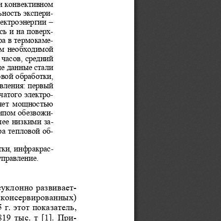
ри конвективном 
ность экспери-
электроэнергии  –  
 и  на  поверх-
ра в термокаме-
м  необходимой 
часов, средний 
ые данные стали 
вой обработки, 
вления: первый 
атого электро-
яет  мощностью 
мпом обезвожи-
лее  низкими  за-
а  тепловой  об-
тки, инфракрас-
управление. 
уклонно ра
звивает-
  консервированных) 
 г. этот показатель, 
19  тыс.  т  [1].  При-