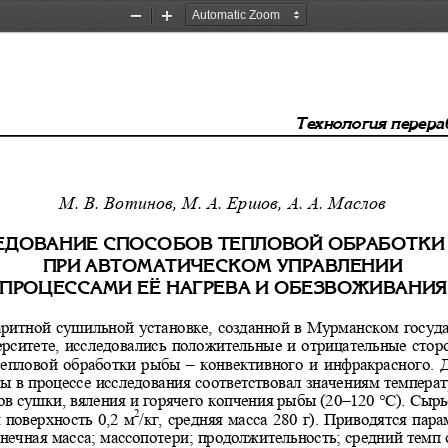
Zoom
Zoom
Out
In
Òåõíîëîãèÿ ïåðåðà
М. В. Вотинов, М. А. Ершов, А. А. Маслов 
ÅÄÎÂÀÍÈÅ ÑÏÎÑÎÁÎÂ ÒÅÏËÎÂÎÉ ÎÁÐÀÁÎÒÊÈ 
ÏÐÈ ÀÂÒÎÌÀÒÈ×ÅÑÊÎÌ ÓÏÐÀÂËÅÍÈÈ  
ÏÐÎÖÅÑÑÀÌÈ Å ̈ ÍÀÃÐÅÂÀ È ÎÁÅÇÂÎÆÈÂÀÍÈß
ритной сушильной  установке, созданной в 
Мурманском госуда
рситете,  исследовались  положительные 
и  отрицательные  стор
тепловой  обработки  рыбы  –  конвективног
о  и  инфракрасного.  
ы в процессе исследования соответство
вал значениям температ
ов сушки, вяления и горячего копчения
 рыбы (20–120 °С). Сырьё
2
 поверхность  0,2  м
/кг,  средняя  масса  280  г).  Приводятся  пар
онечная масса; массопотери; продолжит
ельность; средний темп 