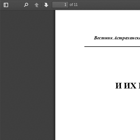
of 11
Toggle
Find
Previous
Next
Sidebar
Вестник Астраханско
И ИХ