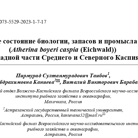
2073-5529-2023-1-7-17 
 состояние биологии, запасов и промысла
(
Atherina boyeri
caspia 
(Eichwald))
падной части Среднего и Северного Каспия
1
Пирмурад Султанмурадович Таибов
,  
2
бдрахимовна Каниева
, Виталий Викторович Барабан

й отдел Волжско-Каспийского филиал
а Всероссийского научно-иссле
института рыбного хозяйства и океанографии, 
Махачкала, Россия 
2
Астраханский государственный технический университе
т, 

Астрахань, Россия, kanievana52@mail.ru
аспийский филиал Всероссийского научно-исс
ледовательского инст
рыбного хозяйства и океанографии, 
Астрахань, Россия 