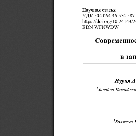
Научная статья 
УДК 504.064.36:574.587 
https://doi.org/10.24143/
EDN WFNWDW 
Современное
в за
Нурия А
1
Западно-Каспийски
3
Волжско-К